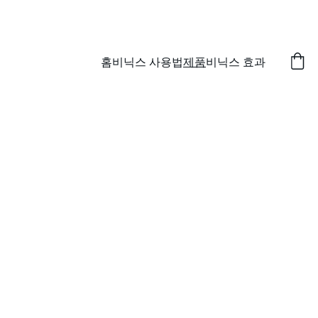
특별 할인! 비닉스 필름형 제품 구매하세요!
홈
비닉스 사용법
제품
비닉스 효과
비닉스100mg
비닉스구강붕해필름100mg(수출
용) 
Vinix ODF 100mg